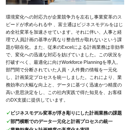
環境変化への対応力が企業競争力を左右し事業変革のス
ピードが求められる中 、富士通はビジネスモデルをはじ
め全社変革を加速させています。それに伴い、人事と経
理で人員計画の基準が異なり整合性が取れないという課
題が顕在化。また、従来のExcelによる計画業務は非効率
で、変化への迅速な対応を妨げていました。この状況を
打破すべく、最適化に向けWorkforce Planningを導入。
部門間で分断されていた人員・人件費の情報を一元化
し、計画策定プロセスを統一しました。これにより、業
務効率の大幅な向上と、データに基づく迅速かつ精度の
高い意思決定をし、この社内実践で得た知見を、お客様
のDX支援に提供しています。
✓ビジネスモデル変革が浮き彫りにした計画業務の課題
✓部門横断でのデータ一元化と計画プロセスの統一
✓業務効率化と計画精度の高度化を実現