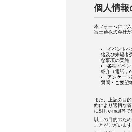
個人情報
本フォームにご入
富士通株式会社が
イベントへ
絡及び来場者
な事項の実施
各種イベン
紹介（電話，e-
アンケート
質問・ご要望
また、上記の目的
約により適切な管
に対しe-mail
以上の目的のため
ことがございます