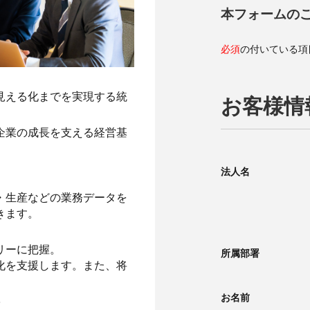
本フォームの
必須
の付いている項
見える化までを実現する統
お客様情
企業の成長を支える経営基
法人名
・生産などの業務データを
きます。
リーに把握。
所属部署
化を支援します。また、将
。
お名前